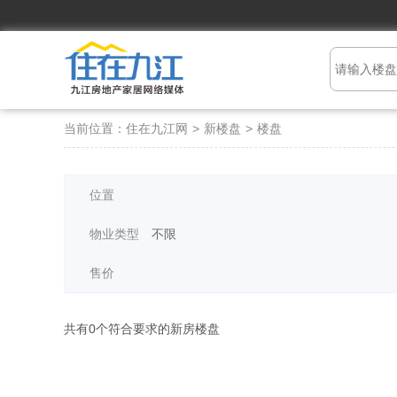
当前位置：
住在九江网
>
新楼盘
>
楼盘
位置
物业类型
不限
售价
共有
0
个符合要求的新房楼盘