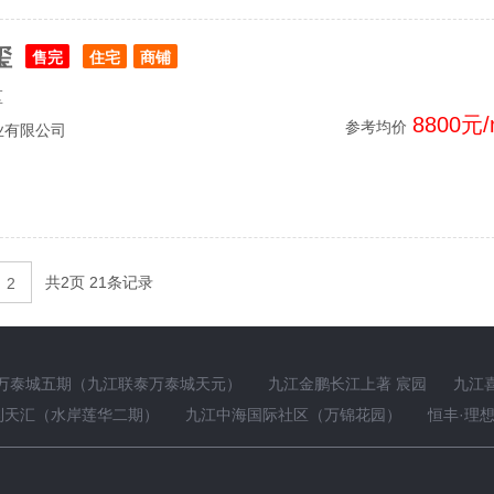
玺
售完
住宅
商铺
区
8800元/
参考均价
业有限公司
共2页 21条记录
2
万泰城五期（九江联泰万泰城天元）
九江金鹏长江上著 宸园
九江
利天汇（水岸莲华二期）
九江中海国际社区（万锦花园）
恒丰·理