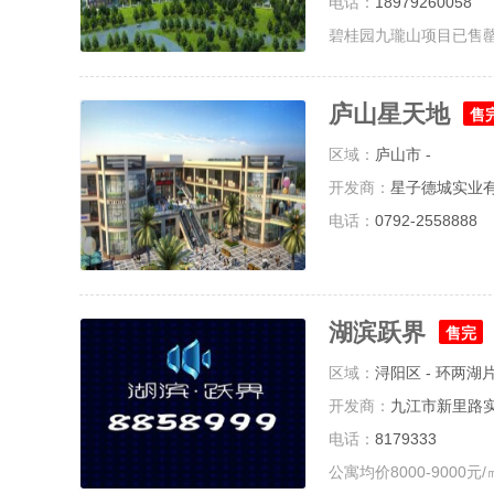
电话：
18979260058
碧桂园九瓏山项目已售
庐山星天地
售
区域：
庐山市 -
开发商：
星子德城实业
电话：
0792-2558888
湖滨跃界
售完
区域：
浔阳区 - 环两湖
开发商：
九江市新里路
电话：
8179333
公寓均价8000-9000元