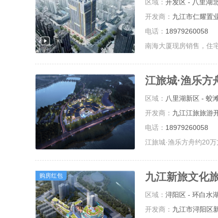
区域：
开发区 - 八里湖
开发商：
九江市仁耀置
电话：
18979260058
江旅城·渔乐方
区域：
八里湖新区 - 蛟
开发商：
九江江旅旅游
电话：
18979260058
九江新旅文化
购房红包
区域：
浔阳区 - 环白水
开发商：
九江市浔阳区