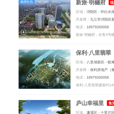
新旅·明樾府
购房红包
现
区域：
浔阳区 - 环白水
开发商：
九江市浔阳区
电话：
18979260058
保利·八里翡翠
区域：
八里湖新区 - 蛟
开发商：
保利房地产（
电话：
18979260058
庐山幸福里
售
区域：
濂溪区 - 十里片