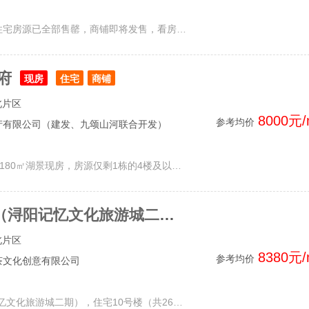
九江新旅文化旅游城，住宅房源已全部售罄，商铺即将发售，看房请致电预约。
府
现房
住宅
商铺
北片区
8000元/
参考均价
产有限公司（建发、九颂山河联合开发）
建发|九颂·八里府，在售180㎡湖景现房，房源仅剩1栋的4楼及以下，总高为26层，2梯2户。其余楼栋99、128、143㎡等户型已全部售罄。详情请致电。
新景·甘棠天籁（浔阳记忆文化旅游城二期）
在售
住宅
商铺
北片区
8380元/
参考均价
茶文化创意有限公司
新景·甘棠天籁（浔阳记忆文化旅游城二期），住宅10号楼（共26层，2梯4户），建筑面积为101㎡三房，124㎡三房，签约均价约8380元/㎡，余下房源均被法院查封，其余楼栋未取得预售许可证，尚未复工，恢复销售的时间敬请期待。