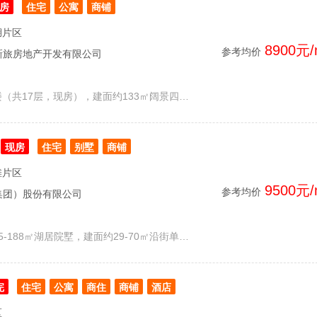
房
住宅
公寓
商铺
湖片区
8900元/
参考均价
新旅房地产开发有限公司
新旅·明樾府，在售3号楼（共17层，现房），建面约133㎡阔景四房，仅剩2-4楼最后4套可选，均价8500元/m²，其余楼栋房源已售罄。
现房
住宅
别墅
商铺
滩片区
9500元/
参考均价
集团）股份有限公司
保利·八里翡翠建面约145-188㎡湖居院墅，建面约29-70㎡沿街单层现铺销售中，详情电话咨询
完
住宅
公寓
商住
商铺
酒店
区