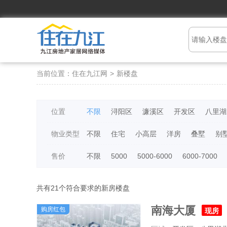
当前位置：
住在九江网
>
新楼盘
位置
不限
浔阳区
濂溪区
开发区
八里湖
物业类型
不限
住宅
小高层
洋房
叠墅
别
售价
不限
5000
5000-6000
6000-7000
共有
21
个符合要求的新房楼盘
南海大厦
购房红包
现房