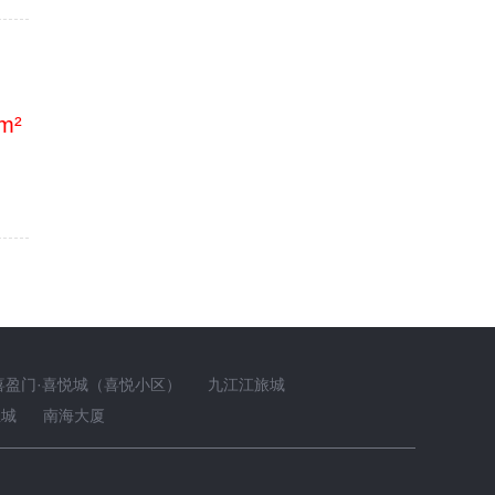
m²
喜盈门·喜悦城（喜悦小区）
九江江旅城
想城
南海大厦