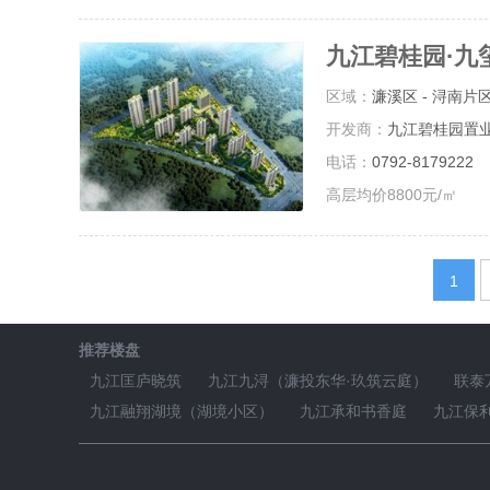
九江碧桂园·九
区域：
濂溪区 - 浔南片
开发商：
九江碧桂园置
电话：
0792-8179222
高层均价8800元/㎡
1
推荐楼盘
九江匡庐晓筑
九江九浔（濂投东华·玖筑云庭）
联泰
九江融翔湖境（湖境小区）
九江承和书香庭
九江保