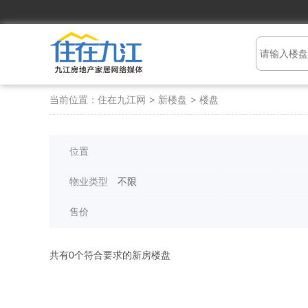
当前位置：
住在九江网
>
新楼盘
>
楼盘
位置
物业类型
不限
售价
共有
0
个符合要求的新房楼盘